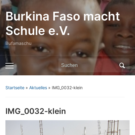
Burkina Faso macht
Schule e.V.
Bufamaschu
Search
Toggle
for:
mobile
menu
Startseite
»
Aktuelles
»
IMG_0032-klein
IMG_0032-klein