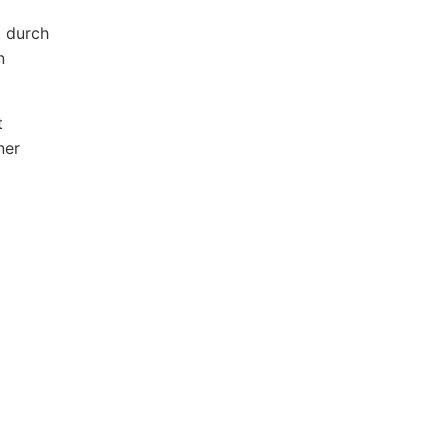
t durch
n
t
ner